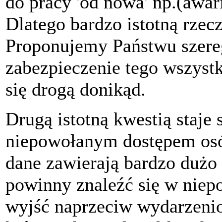
do pracy 'od nowa' np.(awari
Dlatego bardzo istotną rzec
Proponujemy Państwu szereg
zabezpieczenie tego wszystk
się drogą donikąd.
Drugą istotną kwestią staje
niepowołanym dostępem osó
dane zawierają bardzo dużo i
powinny znaleźć się w niep
wyjść naprzeciw wydarzeni