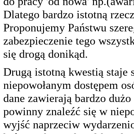
do pracy 'od nowa' np.(awari
Dlatego bardzo istotną rzec
Proponujemy Państwu szereg
zabezpieczenie tego wszystk
się drogą donikąd.
Drugą istotną kwestią staje
niepowołanym dostępem osó
dane zawierają bardzo dużo i
powinny znaleźć się w niep
wyjść naprzeciw wydarzeni